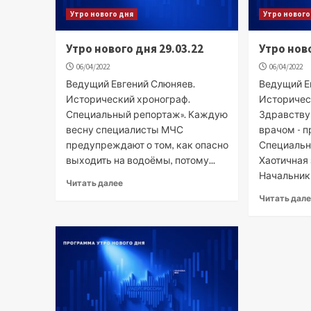
Утро нового дня
Утро нового
Утро нового дня 29.03.22
Утро ново
06/04/2022
06/04/2022
Ведущий Евгений Слюняев.
Ведущий Е
Исторический хронограф.
Историчес
Специальный репортаж». Каждую
Здравствуй
весну специалисты МЧС
врачом - п
предупреждают о том, как опасно
Специальн
выходить на водоёмы, потому...
Хаотичная 
Начальник 
Читать далее
Читать дал