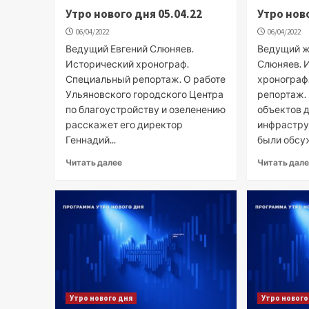
Утро нового дня 05.04.22
Утро ново
06/04/2022
06/04/2022
Ведущий Евгений Слюняев.
Ведущий ж
Исторический хронограф.
Слюняев. 
Специальный репортаж. О работе
хронограф
Ульяновского городского Центра
репортаж.
по благоустройству и озеленению
объектов 
расскажет его директор
инфрастру
Геннадий...
были обсуж
Читать далее
Читать дал
Утро нового дня
Утро нового