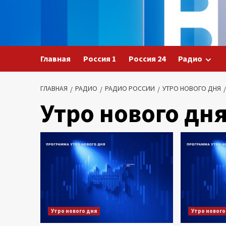
Перейти
к
содержимому
Главная
Россия 1
Россия 24
Радио
ГЛАВНАЯ
РАДИО
РАДИО РОССИИ
УТРО НОВОГО ДНЯ
Утро нового дн
Утро нового дня
Утро нового