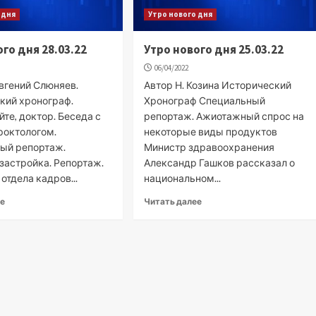
 дня
Утро нового дня
го дня 28.03.22
Утро нового дня 25.03.22
06/04/2022
вгений Слюняев.
Автор Н. Козина Исторический
кий хронограф.
Хронограф Специальный
те, доктор. Беседа с
репортаж. Ажиотажный спрос на
роктологом.
некоторые виды продуктов
ый репортаж.
Министр здравоохранения
застройка. Репортаж.
Александр Гашков рассказал о
отдела кадров...
национальном...
ее
Читать далее