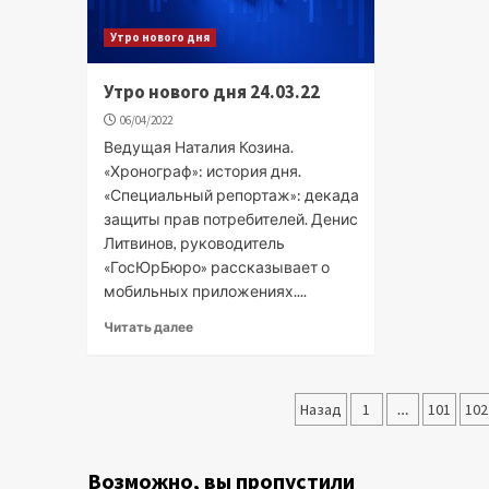
Утро нового дня
Утро нового дня 24.03.22
06/04/2022
Ведущая Наталия Козина.
«Хронограф»: история дня.
«Специальный репортаж»: декада
защиты прав потребителей. Денис
Литвинов, руководитель
«ГосЮрБюро» рассказывает о
мобильных приложениях....
Читать далее
Пагинация
Назад
1
…
101
102
записей
Возможно, вы пропустили