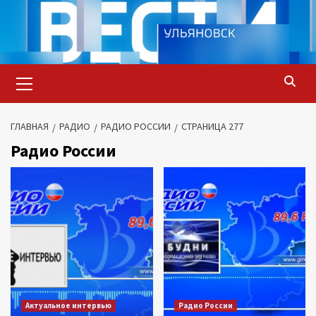
Перейти
к
содержимому
Основное
меню
ГЛАВНАЯ
РАДИО
РАДИО РОССИИ
СТРАНИЦА 277
Радио России
Актуальное интервью
Радио России