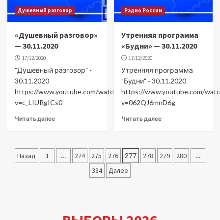
Душевный разговор
Радио России
«Душевный разговор»
Утренняя программа
— 30.11.2020
«Будни» — 30.11.2020
17/12/2020
17/12/2020
"Душевный разговор" -
Утренняя программа
30.11.2020
"Будни" - 30.11.2020
https://www.youtube.com/watch?
https://www.youtube.com/watc
v=c_LIURgICs0
v=062QJ6mnD6g
Читать далее
Читать далее
Пагинация
Назад
1
…
274
275
276
277
278
279
280
…
записей
334
Далее