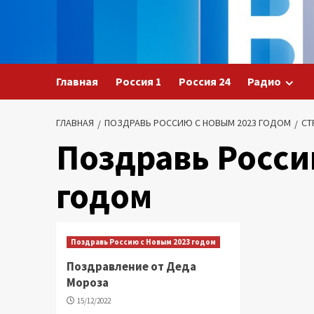
Перейти
к
содержимому
Главная
Россия 1
Россия 24
Радио
ГЛАВНАЯ
ПОЗДРАВЬ РОССИЮ С НОВЫМ 2023 ГОДОМ
СТ
Поздравь Росси
годом
Поздравь Россию с Новым 2023 годом
Поздравление от Деда
Мороза
15/12/2022