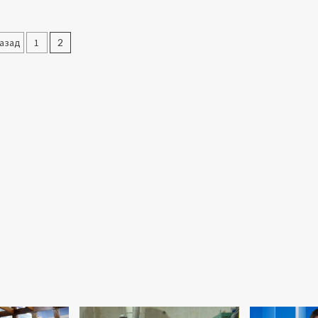
Пагинация
азад
1
2
записей