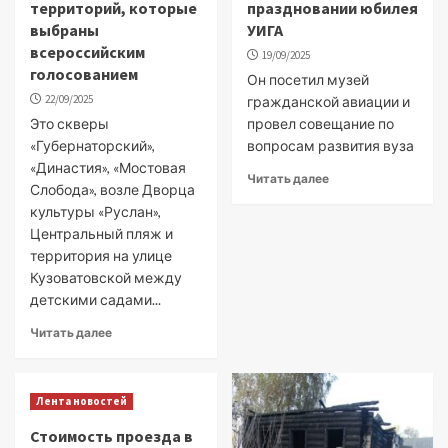
территорий, которые
праздновании юбилея
выбраны
УИГА
всероссийским
19/09/2025
голосованием
Он посетил музей
22/09/2025
гражданской авиации и
Это скверы
провел совещание по
«Губернаторский»,
вопросам развития вуза
«Династия», «Мостовая
Читать далее
Слобода», возле Дворца
культуры «Руслан»,
Центральный пляж и
территория на улице
Кузоватовской между
детскими садами...
Читать далее
Лента новостей
Стоимость проезда в