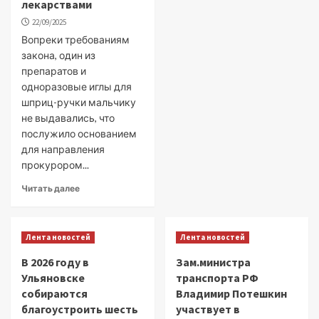
лекарствами
22/09/2025
Вопреки требованиям
закона, один из
препаратов и
одноразовые иглы для
шприц-ручки мальчику
не выдавались, что
послужило основанием
для направления
прокурором...
Читать далее
Лента новостей
Лента новостей
В 2026 году в
Зам.министра
Ульяновске
транспорта РФ
собираются
Владимир Потешкин
благоустроить шесть
участвует в