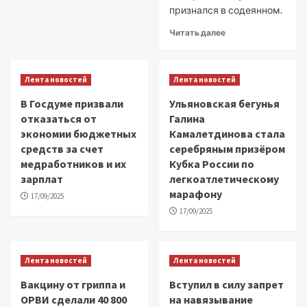
признался в содеянном.
Читать далее
Лента новостей
Лента новостей
В Госдуме призвали
Ульяновская бегунья
отказаться от
Галина
экономии бюджетных
Камалетдинова стала
средств за счет
серебряным призёром
медработников и их
Кубка России по
зарплат
легкоатлетическому
марафону
17/09/2025
17/09/2025
Лента новостей
Лента новостей
Вакцину от гриппа и
Вступил в силу запрет
ОРВИ сделали 40 800
на навязывание