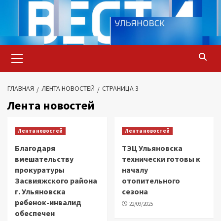
Перейти
к
содержимому
Основное
меню
ГЛАВНАЯ
ЛЕНТА НОВОСТЕЙ
СТРАНИЦА 3
Лента новостей
Лента новостей
Лента новостей
Благодаря
ТЭЦ Ульяновска
вмешательству
технически готовы к
прокуратуры
началу
Засвияжского района
отопительного
г. Ульяновска
сезона
ребенок-инвалид
22/09/2025
обеспечен