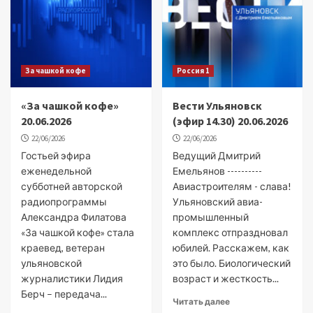
За чашкой кофе
Россия 1
«За чашкой кофе»
Вести Ульяновск
20.06.2026
(эфир 14.30) 20.06.2026
22/06/2026
22/06/2026
Гостьей эфира
Ведущий Дмитрий
еженедельной
Емельянов ----------
субботней авторской
Авиастроителям - слава!
радиопрограммы
Ульяновский авиа-
Александра Филатова
промышленный
«За чашкой кофе» стала
комплекс отпраздновал
краевед, ветеран
юбилей. Расскажем, как
ульяновской
это было. Биологический
журналистики Лидия
возраст и жесткость...
Берч – передача...
Читать далее