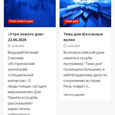
Утро нового дня
Тема дня
«Утро нового дня»
Тема дня Школьные
22.06.2026
музеи
23/06/2026
23/06/2026
Ведущий Евгений
Во всероссийский день
Слюняев.
памяти и скорби
«Исторический
программа "Тема дня"
хронограф»
посвящена большому и
«Специальный
неблагодарному делу по
репортаж». О
сохранению истории.
предстоящих сегодня
Речь пойдет о...
мероприятиях Дня
Читать далее
Памяти и Скорби
рассказывает
заместитель
губернатора