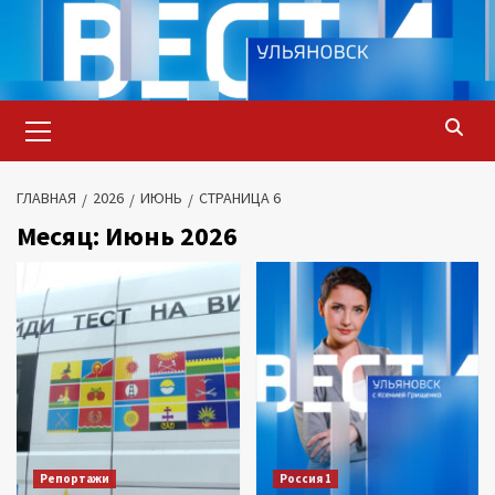
Перейти
к
содержимому
Основное
меню
ГЛАВНАЯ
2026
ИЮНЬ
СТРАНИЦА 6
Месяц:
Июнь 2026
Репортажи
Россия 1