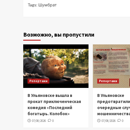
Tags:
Шумбрат
Возможно, вы пропустили
Репортажи
Репортажи
В Ульяновске вышла в
В Ульяновске
прокат приключенческая
предотвратил
комедия «Последний
очередные слу
богатырь. Колобок»
мошенничеств
07/08/2026
0
07/08/2026
0