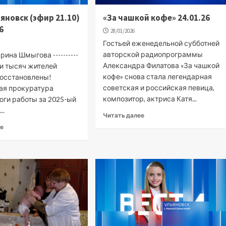
ьяновск (эфир 21.10)
«За чашкой кофе» 24.01.26
6
28/01/2026
Гостьей еженедельной субботней
авторской радиопрограммы
ина Шмыгова ----------
Александра Филатова «За чашкой
ти тысяч жителей
кофе» снова стала легендарная
восстановлены!
советская и российская певица,
ая прокуратура
композитор, актриса Катя...
оги работы за 2025-ый
..
Читать далее
ее