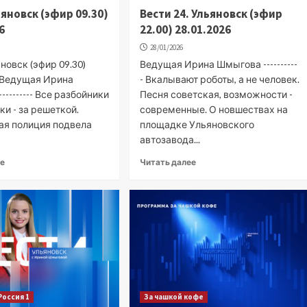
ьяновск (эфир 09.30)
Вести 24. Ульяновск (эфир
6
22.00) 28.01.2026
28/01/2026
новск (эфир 09.30)
Ведущая Ирина Шмыгова ----------
6 Ведущая Ирина
- Вкалывают роботы, а не человек.
--------- Все разбойники
Песня советская, возможности -
ки - за решеткой.
современные. О новшествах на
ая полиция подвела
площадке Ульяновского
автозавода...
ее
Читать далее
Россия 1
За чашкой кофе