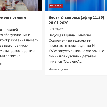
Россия 1
омощь семьям
Вести Ульяновск (эфир 11.30)
28.01.2026
организаций
28/01/2026
го обслуживания и
Ведущая Ирина Шмыгова ----------
го образования нашего
Современные технологии
казывают раннюю
помогают в производстве. На
ьям, где есть дети с
УАЗе запустили новые сварочные
и развития....
линии для кузовных деталей
пикапов "Соллерс"....
ее
Читать далее