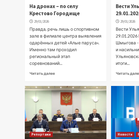
На дронах – по селу
Вести Ул
Крестово Городище
29.01.202
29/01/2026
29/01/2026
Правда, речь лишь о спортивном
Вести Улья
зале в филиале центра выявления
29.01.202
одарённых детей «Алые паруса».
Шмыгова --
Именно там проходил
и насильни
региональный этап
Ульяновск
соревнований...
итоги...
Читать далее
Читать дал
Репортажи
Новости