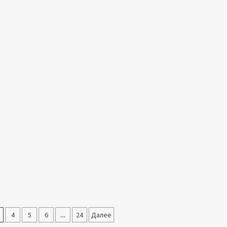
я
4
5
6
…
24
Далее