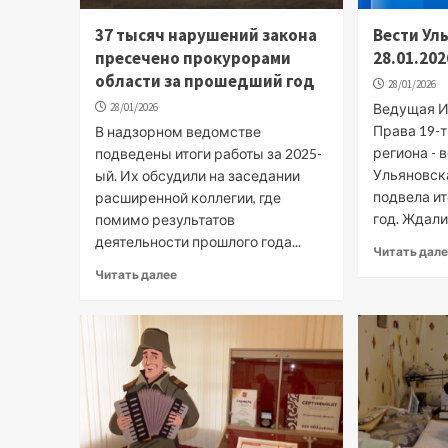
37 тысяч нарушений закона
Вести Ул
пресечено прокурорами
28.01.202
области за прошедший год
28/01/2026
28/01/2026
Ведущая Ир
Права 19-
В надзорном ведомстве
региона - 
подведены итоги работы за 2025-
Ульяновск
ый. Их обсудили на заседании
подвела ит
расширенной коллегии, где
год. Ждали.
помимо результатов
деятельности прошлого года...
Читать дал
Читать далее