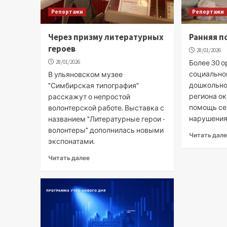
Репортажи
Репортажи
Через призму литературных
Ранняя п
героев
28/01/2026
28/01/2026
Более 30 
социально
В ульяновском музее
дошкольно
"Симбирская типография"
региона о
расскажут о непростой
помощь сем
волонтерской работе. Выставка с
нарушениям
названием "Литературные герои -
волонтеры" дополнилась новыми
Читать дал
экспонатами.
Читать далее