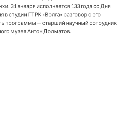
и. 31 января исполняется 133 года со Дня
 в студии ГТРК «Волга» разговор о его
сть программы — старший научный сотрудник
ого музея Антон Долматов.