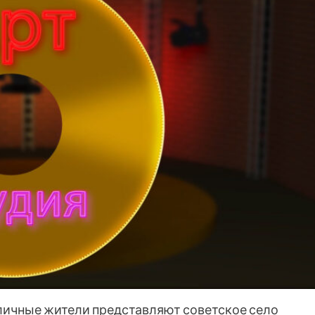
личные жители представляют советское село