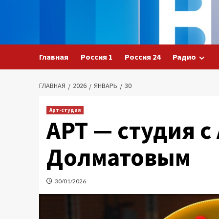
Перейти
к
содержимому
Главная
Россия 1
Россия 24
Радио
ГЛАВНАЯ
2026
ЯНВАРЬ
30
Арт-студия
АРТ — студия с
Долматовым
30/01/2026