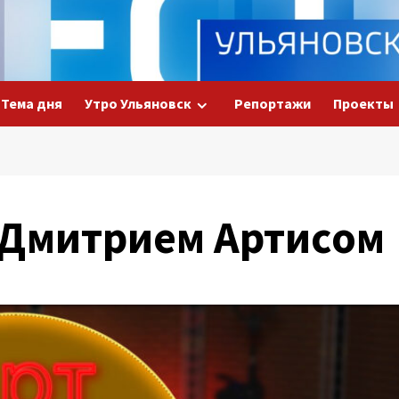
Тема дня
Утро Ульяновск
Репортажи
Проекты
с Дмитрием Артисом