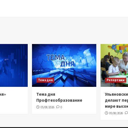
Тема дня
Репортажи
ня»
Тема дня
Ульяновск
Профтехобразование
делают пе
мире высо
05/08/2026
0
05/08/2026