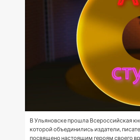
В Ульяновске прошла Всероссийская кни
которой объединились издатели, писате
посвящено настоящим героям своего вр