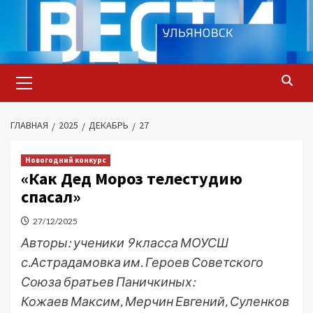
Перейти
к
содержимому
Основное
меню
ГЛАВНАЯ
2025
ДЕКАБРЬ
27
Новогодний конкурс
«Как Дед Мороз телестудию
спасал»
27/12/2025
Авторы: ученики 9 класса МОУСШ
с.Астрадамовка им. Героев Советского
Союза братьев Паничкиных:
Кожаев Максим, Мерчин Евгений, Суленков