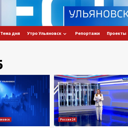
Тема дня
Утро Ульяновск
Репортажи
Проекты
5
яновск
Россия 24