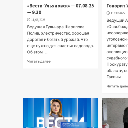
«Вести-Ульяновск» — 07.08.25
Говорит 
— 9.30
11/08/2025
11/08/2025
Ведущий А
«Освобож
Ведущая Гульнара Шарипова ------
несоверше
Полив, электричество, хорошая
уголовной 
дорогая и богатый урожай. Что
интервью 
еще нужно для счастья садовода.
апелляцион
Об этом -...
судебного
Читать далее
Прокурату
области, 
Галины...
Читать дал