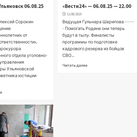
Ульяновск 06.08.25
«Вести24» — 06.08.25 — 22.00
11/08/2025
лексей Сорокин
Ведущая Гульнара Шарипова ------
дение
- Помогать Родине они теперь
ннолетних от
будут в тылу. Финалисты
ответственности»,
программы по подготовке
прокурора
кадрового резерва из бойцов
ного отдела уголовно-
СВО...
 управления
Читать далее
ры Ульяновской
советника юстиции
ее