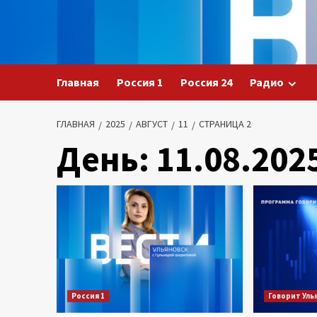
Перейти
к
содержимому
Главная
Россия 1
Россия 24
Радио
ГЛАВНАЯ
2025
АВГУСТ
11
СТРАНИЦА 2
День:
11.08.202
Россия 1
Говорит Уль