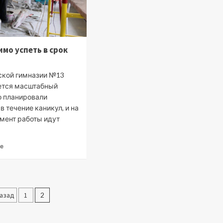
мо успеть в срок
ской гимназии №13
ется масштабный
о планировали
в течение каникул, и на
мент работы идут
ее
Пагинация
азад
1
2
записей