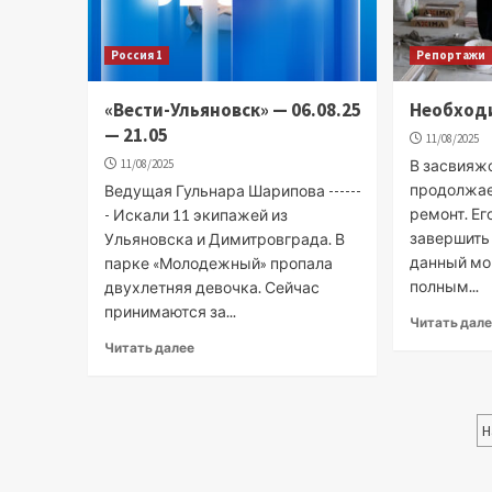
Россия 1
Репортажи
«Вести-Ульяновск» — 06.08.25
Необходи
— 21.05
11/08/2025
11/08/2025
В засвияж
продолжа
Ведущая Гульнара Шарипова ------
ремонт. Ег
- Искали 11 экипажей из
завершить 
Ульяновска и Димитровграда. В
данный мо
парке «Молодежный» пропала
полным...
двухлетняя девочка. Сейчас
принимаются за...
Читать дал
Читать далее
Н