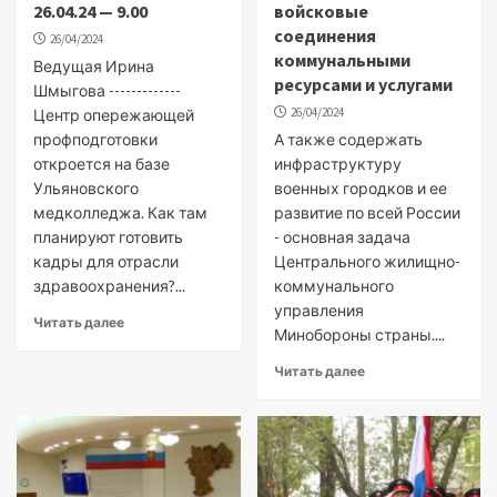
26.04.24 — 9.00
войсковые
соединения
26/04/2024
коммунальными
Ведущая Ирина
ресурсами и услугами
Шмыгова -------------
26/04/2024
Центр опережающей
профподготовки
А также содержать
откроется на базе
инфраструктуру
Ульяновского
военных городков и ее
медколледжа. Как там
развитие по всей России
планируют готовить
- основная задача
кадры для отрасли
Центрального жилищно-
здравоохранения?...
коммунального
управления
Читать далее
Минобороны страны....
Читать далее