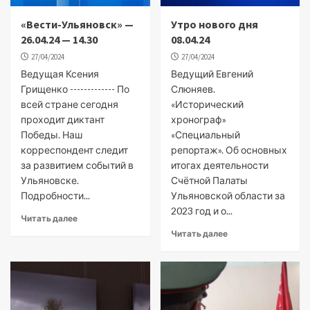
«Вести-Ульяновск» —
Утро нового дня
26.04.24 — 14.30
08.04.24
27/04/2024
27/04/2024
Ведущая Ксения
Ведущий Евгений
Грищенко ------------- По
Слюняев.
всей стране сегодня
«Исторический
проходит диктант
хронограф»
Победы. Наш
«Специальный
корреспондент следит
репортаж». Об основных
за развитием событий в
итогах деятельности
Ульяновске.
Счётной Палаты
Подробности...
Ульяновской области за
2023 год и о...
Читать далее
Читать далее