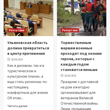
Репортажи
Репортажи
Ульяновская область
Торжественным
должна превратиться
маршем военные
в центр притяжения
проходят под окнами
героев, которых с
26/04/2024
каждым годом
Как в деловом, так и в
становится меньше
туристическом и
26/04/2024
культурном планах, а
еще стать регионом, по-
Праздник с доставкой
настоящему,
на дом ежегодно
комфортным для жизни.
организовывают для
Об этом...
ветеранов Великой
Отечественной войны.
Читать далее
Люди, прошедшие