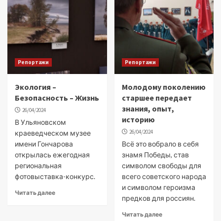
Репортажи
Репортажи
Экология –
Молодому поколению
Безопасность – Жизнь
старшее передает
знания, опыт,
26/04/2024
историю
В Ульяновском
26/04/2024
краеведческом музее
имени Гончарова
Всё это вобрало в себя
открылась ежегодная
знамя Победы, став
региональная
символом свободы для
фотовыставка-конкурс.
всего советского народа
и символом героизма
Читать далее
предков для россиян.
Читать далее