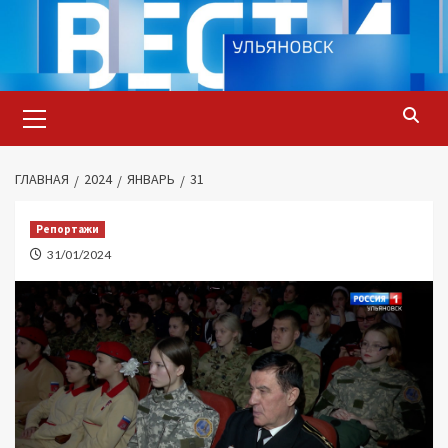
Перейти
к
содержимому
Основное
меню
ГЛАВНАЯ
2024
ЯНВАРЬ
31
Репортажи
31/01/2024