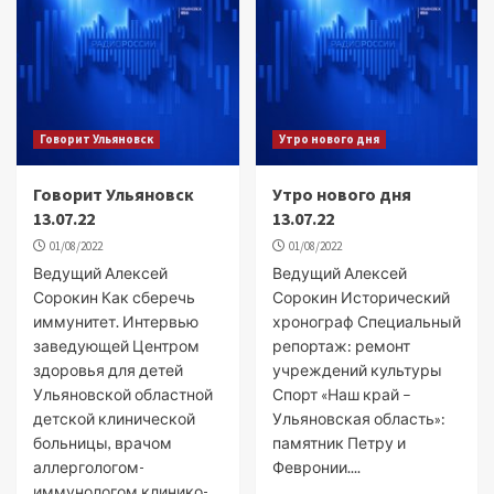
Говорит Ульяновск
Утро нового дня
Говорит Ульяновск
Утро нового дня
13.07.22
13.07.22
01/08/2022
01/08/2022
Ведущий Алексей
Ведущий Алексей
Сорокин Как сберечь
Сорокин Исторический
иммунитет. Интервью
хронограф Специальный
заведующей Центром
репортаж: ремонт
здоровья для детей
учреждений культуры
Ульяновской областной
Спорт «Наш край –
детской клинической
Ульяновская область»:
больницы, врачом
памятник Петру и
аллергологом-
Февронии....
иммунологом клинико-