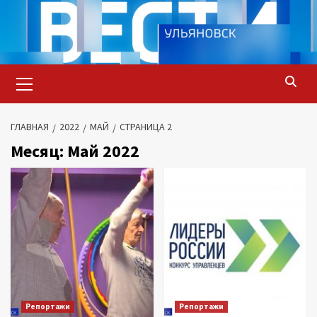
Перейти
к
содержимому
Основное
меню
ГЛАВНАЯ
2022
МАЙ
СТРАНИЦА 2
Месяц:
Май 2022
Репортажи
Репортажи