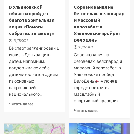
В Ульяновской
Соревнования на
области пройдет
беговелах, велопарад
благотворительная
и массовый
акция «Помоги
велозабег: в
собраться в школу»
Ульяновске пройдёт
ВелоДень
26/05/2022
26/05/2022
Её старт запланирован 1
июня, в День защиты
Соревнования на
детей. Напомним,
беговелах, велопарад и
поддержка семей с
массовый велозабег: в
детьми является одним
Ульяновске пройдёт
из основных
ВелоДень
4 июня в
направлений
городе состоится
национального...
масштабный
спортивный праздник...
Читать далее
Читать далее