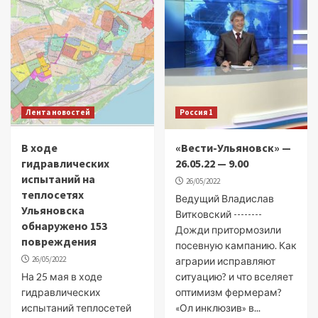
Лента новостей
Россия 1
В ходе
«Вести-Ульяновск» —
гидравлических
26.05.22 — 9.00
испытаний на
26/05/2022
теплосетях
Ведущий Владислав
Ульяновска
Витковский --------
обнаружено 153
Дожди притормозили
повреждения
посевную кампанию. Как
26/05/2022
аграрии исправляют
На 25 мая в ходе
ситуацию? и что вселяет
гидравлических
оптимизм фермерам?
испытаний теплосетей
«Ол инклюзив» в...