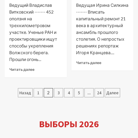
Ведущий Владислав
Ведущая Ирина Силкина
Витковский ------- 452
------- Вписать
оползня на
капитальный ремонт 21
трехкилометровом
века в архитектурный
участке. Ученые РАН и
ансамбль прошлого
проектировщики ищут
столетия. О непростых
способы укрепления
решениях репортаж
Волжского берега.
Игоря Кранцева....
Прошли огонь...
Читать далее
Читать далее
Пагинация
Назад
1
2
3
4
5
…
24
Далее
записей
ВЫБОРЫ 2026