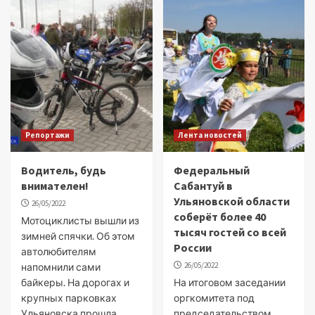
Репортажи
Лента новостей
Водитель, будь
Федеральный
внимателен!
Cабантуй в
Ульяновской области
26/05/2022
соберёт более 40
Мотоциклисты вышли из
тысяч гостей со всей
зимней спячки. Об этом
России
автолюбителям
26/05/2022
напомнили сами
байкеры. На дорогах и
На итоговом заседании
крупных парковках
оргкомитета под
Ульяновска прошла
председательством