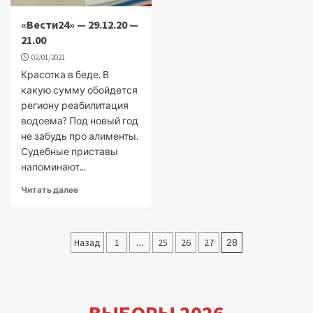
«Вести24» — 29.12.20 —
21.00
02/01/2021
Красотка в беде. В
какую сумму обойдется
региону реабилитация
водоема? Под новый год
не забудь про алименты.
Судебные приставы
напоминают...
Читать далее
Пагинация
Назад
1
…
25
26
27
28
записей