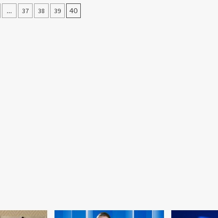
нация
…
37
38
39
40
ей