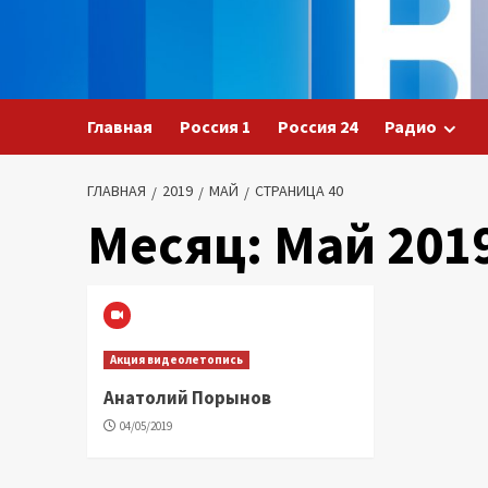
Перейти
к
содержимому
Главная
Россия 1
Россия 24
Радио
ГЛАВНАЯ
2019
МАЙ
СТРАНИЦА 40
Месяц:
Май 201
Акция видеолетопись
Анатолий Порынов
04/05/2019